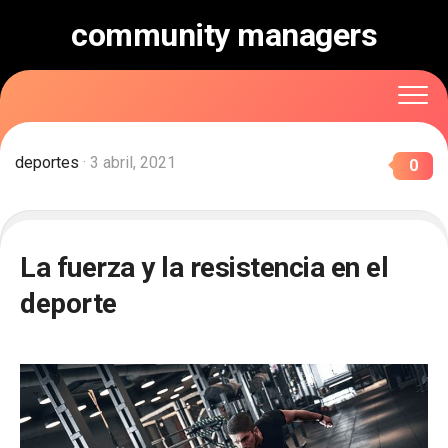
Skip
community managers
to
content
deportes
· 3 abril, 2021
0
La fuerza y la resistencia en el
deporte